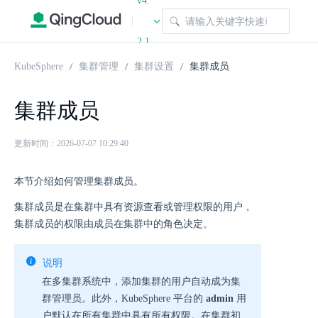
v4.
|
2.1
KubeSphere
集群管理
集群设置
集群成员
集群成员
更新时间：2026-07-07 10:29:40
本节介绍如何管理集群成员。
集群成员是在集群中具有资源查看或管理权限的用户，
集群成员的权限由成员在集群中的角色决定。
说明
在多集群系统中，添加集群的用户自动成为集
群管理员。此外，KubeSphere 平台的
admin
用
户默认在所有集群中具有所有权限。在集群初