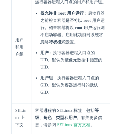
运行容器进程入口点的用户和用户组。
仅允许非 root 用户运行
：启动容器
之前检查容器是否将以
root
用户运
行。如果容器将以
root
用户运行则
不启动容器。启用此功能时系统将
用户
忽略
特权模式
设置。
和用
用户
：执行容器进程入口点的
户组
UID。默认为镜像元数据中指定的
UID。
用户组
：执行容器进程入口点的
GID。默认为容器运行时的默认
GID。
SELin
容器进程的 SELinux 标签，包括
等
ux 上
级
、
角色
、
类型
和
用户
。有关更多信
下文
息，请参阅
SELinux 官方文档
。