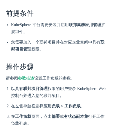
前提条件
KubeSphere 平台需要安装并启用
联邦集群应用管理
扩
展组件。
您需要加入一个联邦项目并在对应企业空间中具有
联
邦项目管理
权限。
操作步骤
请参阅
参数描述
设置工作负载的参数。
以具有
联邦项目管理
权限的用户登录 KubeSphere Web
控制台并进入您的联邦项目。
在左侧导航栏选择
应用负载 > 工作负载
。
在
工作负载
页面，点击
部署
或
有状态副本集
打开工作
负载列表。