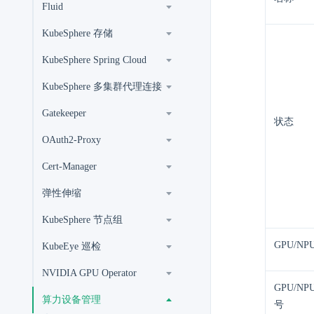
Fluid
KubeSphere 存储
KubeSphere Spring Cloud
KubeSphere 多集群代理连接
Gatekeeper
状态
OAuth2-Proxy
Cert-Manager
弹性伸缩
KubeSphere 节点组
GPU/NP
KubeEye 巡检
NVIDIA GPU Operator
GPU/NPU
算力设备管理
号​