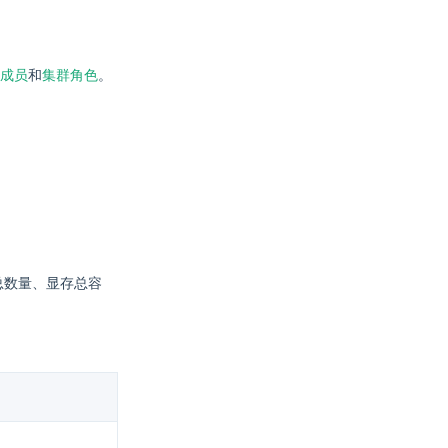
成员
和
集群角色
。
卡的总数量、显存总容