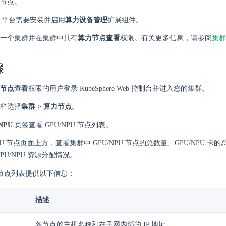
节点。
ere 平台需要安装并启用
算力设备管理
扩展组件。
一个集群并在集群中具有
算力节点查看
权限。有关更多信息，请参阅
集群
骤
节点查看
权限的用户登录 KubeSphere Web 控制台并进入您的集群。
栏选择
集群 > 算力节点
。
NPU
页签查看 GPU/NPU 节点列表。
NPU 节点页面上方，查看集群中 GPU/NPU 节点的总数量、GPU/NPU 
PU/NPU 资源分配情况。
U 节点列表提供以下信息：
描述
各节点的主机名称和在子网内部的 IP 地址。