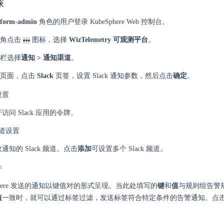
骤
tform-admin
角色的用户登录 KubeSphere Web 控制台。
角点击
图标，选择
WizTelemetry 可观测平台
。
栏选择
通知 > 通知渠道
。
页面，点击
Slack
页签，设置 Slack 通知参数，然后点击
确定
。
设置
访问 Slack 应用的令牌。
 频道设置
通知的 Slack 频道。点击
添加
可设置多个 Slack 频道。
件
Sphere 发送的通知以键值对的形式呈现。当此处填写的
键
和
值
与规则组告警
值
一致时，就可以通过标签过滤，发送标签符合特定条件的告警通知。点