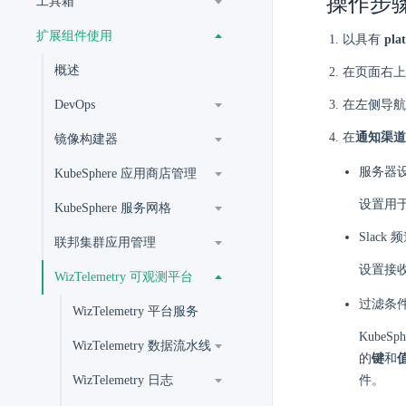
操作步
工具箱
扩展组件使用
以具有
pla
概述
在页面右上
DevOps
在左侧导航
在
通知渠道
镜像构建器
服务器
KubeSphere 应用商店管理
设置用于
KubeSphere 服务网格
Slack
联邦集群应用管理
设置接收
WizTelemetry 可观测平台
过滤条
WizTelemetry 平台服务
Kube
WizTelemetry 数据流水线
的
键
和
WizTelemetry 日志
件。