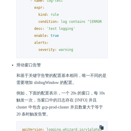
-
name:
log-test
expr:
kind:
rule
condition:
log
contains
"[ERROR]"
and
kuberne
desc:
'test logging'
enable:
true
alerts:
severity:
warning
滑动窗口告警
和基于关键字告警的配置基本相同，唯一不同的是
需要增加 slidingWindow 的配置。
例如，下面的配置表示，一个 20s 的窗口，每 10s
触发一次，当窗口中的日志存在 [INFO] 并且
cluster 中包含 gcp-prod-cluster 并且数量大于等于
20 条时触发告警。
apiVersion:
logging.whizard.io/v1alpha1