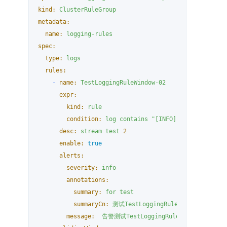
kind:
ClusterRuleGroup
metadata:
name:
logging-rules
spec:
type:
logs
rules:
-
name:
TestLoggingRuleWindow-02
expr:
kind:
rule
condition:
log
contains
"[INFO]"
and
cluster
desc:
stream
test
2
enable:
true
alerts:
severity:
info
annotations:
summary:
for
test
summaryCn:
测试TestLoggingRuleWindow-02
message:
告警测试TestLoggingRuleWindow-02