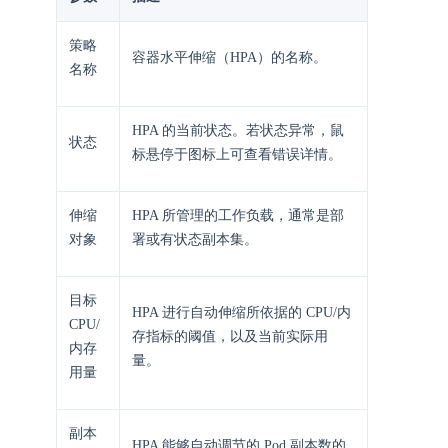
策略
容器水平伸缩（HPA）的名称。
名称
HPA 的当前状态。若状态异常，鼠
状态
标悬停于图标上可查看错误详情。
伸缩
HPA 所管理的工作负载，通常是部
对象
署或有状态副本集。
目标
HPA 进行自动伸缩所依据的 CPU/内
CPU/
存指标的阈值，以及当前实际用
内存
量。
用量
副本
HPA 能够自动调节的 Pod 副本数的