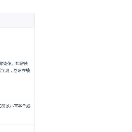
 拉取镜像。如需使
密字典，然后在
镜
必须以小写字母或