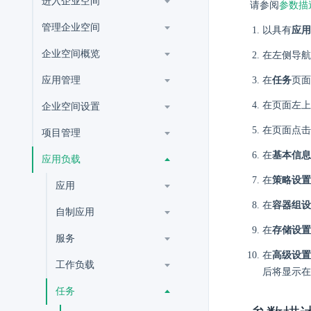
进入企业空间
请参阅
参数描
管理企业空间
以具有
应用
企业空间概览
在左侧导航
应用管理
在
任务
页面
在页面左上
企业空间设置
在页面点击
项目管理
在
基本信息
应用负载
在
策略设置
应用
在
容器组设
自制应用
在
存储设置
服务
在
高级设置
工作负载
后将显示在
任务