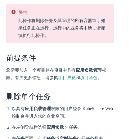
警告
此操作将删除任务及其管理的所有容器组，如
果任务正在运行，运行中的业务将中断，请谨
慎执行此操作。
前提条件
您需要加入一个项目并在项目中具有
应用负载管理
权
限。有关更多信息，请参阅
项目成员
和
项目角色
。
删除单个任务
以具有
应用负载管理
权限的用户登录 KubeSphere Web
控制台并进入您的企业空间。
在左侧导航栏选择
应用负载 > 任务
。
在
任务
页面，点击
任务
或
定时任务
打开任务列表。