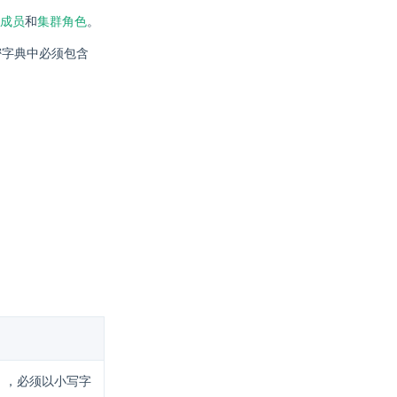
成员
和
集群角色
。
密字典中必须包含
），必须以小写字