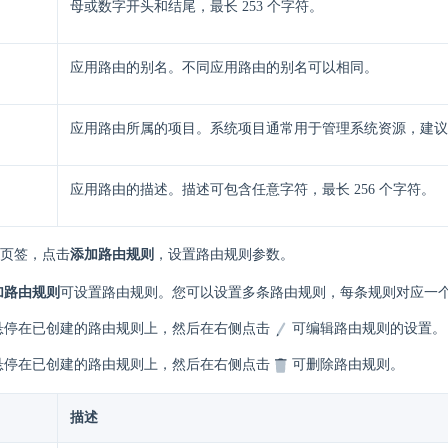
母或数字开头和结尾，最长 253 个字符。
应用路由的别名。不同应用路由的别名可以相同。
应用路由所属的项目。系统项目通常用于管理系统资源，建议
应用路由的描述。描述可包含任意字符，最长 256 个字符。
页签，点击
添加路由规则
，设置路由规则参数。
加路由规则
可设置路由规则。您可以设置多条路由规则，每条规则对应一
悬停在已创建的路由规则上，然后在右侧点击
可编辑路由规则的设置。
悬停在已创建的路由规则上，然后在右侧点击
可删除路由规则。
描述