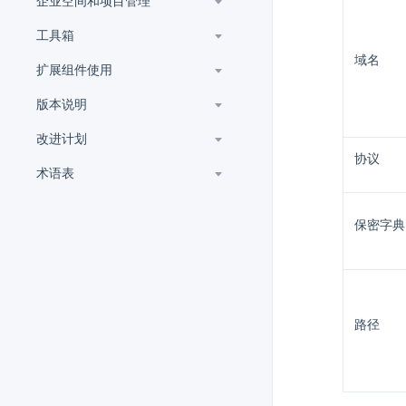
企业空间和项目管理
工具箱
域名
扩展组件使用
版本说明
改进计划
协议
术语表
保密字典
路径