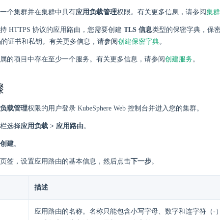
一个集群并在集群中具有
应用负载管理
权限。有关更多信息，请参阅
集群
持 HTTPS 协议的应用路由，您需要创建
TLS 信息
类型的保密字典，保
4 编码的证书和私钥。有关更多信息，请参阅
创建保密字典
。
属的项目中存在至少一个服务。有关更多信息，请参阅
创建服务
。
骤
负载管理
权限的用户登录 KubeSphere Web 控制台并进入您的集群。
栏选择
应用负载 > 应用路由
。
创建
。
页签，设置应用路由的基本信息，然后点击
下一步
。
描述
应用路由的名称。名称只能包含小写字母、数字和连字符（-