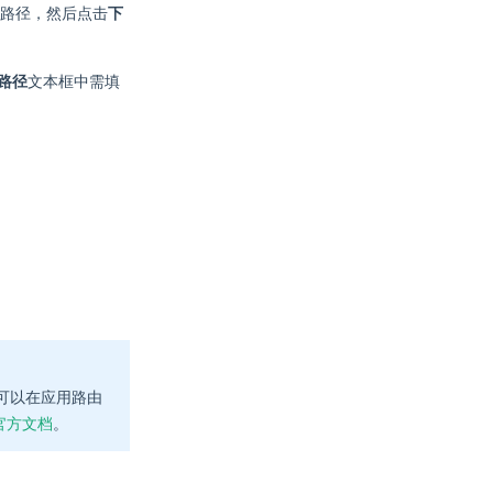
路径，然后点击
下
路径
文本框中需填
实现。您可以在应用路由
er 官方文档
。