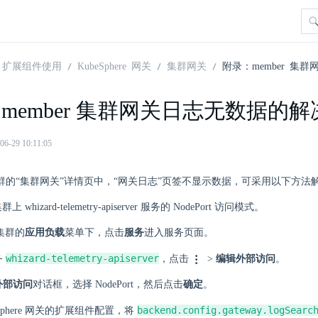
扩展组件使用
KubeSphere 网关
集群网关
附录：member 集
member 集群网关日志无数据的
29 10:11:05
r 集群的“集群网关”详情页中，“网关日志”页签不显示数据，可采用以下方法
群上 whizard-telemetry-apiserver 服务的 NodePort 访问模式。
t 集群的
应用负载
菜单下，点击
服务
进入服务页面。
whizard-telemetry-apiserver
务
，点击
>
编辑外部访问
。
外部访问
对话框，选择 NodePort，然后点击
确定
。
backend.config.gateway.logSearc
eSphere 网关的扩展组件配置，将