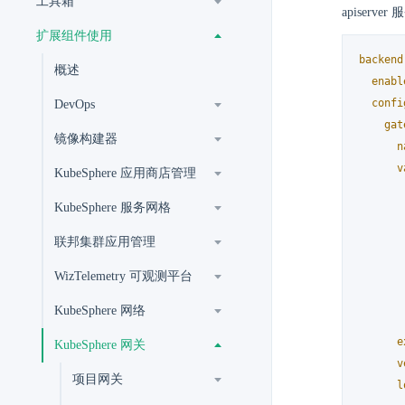
工具箱
apiserv
扩展组件使用
backend
概述
enabl
confi
DevOps
gat
镜像构建器
n
v
KubeSphere 应用商店管理
KubeSphere 服务网格
联邦集群应用管理
WizTelemetry 可观测平台
KubeSphere 网络
e
KubeSphere 网关
v
项目网关
l