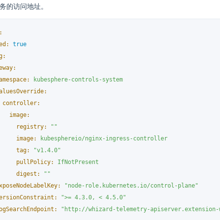
er 服务的访问地址。
:
ed:
true
g:
eway:
amespace:
kubesphere-controls-system
aluesOverride:
controller:
image:
registry:
""
image:
kubesphereio/nginx-ingress-controller
tag:
"v1.4.0"
pullPolicy:
IfNotPresent
digest:
""
xposeNodeLabelKey:
"node-role.kubernetes.io/control-plane"
ersionConstraint:
">= 4.3.0, < 4.5.0"
ogSearchEndpoint:
"http://whizard-telemetry-apiserver.extension-