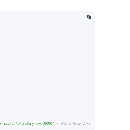
whizard-telemetry.svc:9090"
# 替换为 http://<node-ip>:<whizard-tel