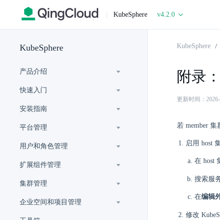
|
KubeSphere
v4.2.0
KubeSphere
KubeSphere
产品介绍
附录：
快速入门
更新时间：2026-06-
安装指南
若 membe
平台管理
启用 host 集
用户和角色管理
在 hos
扩展组件管理
搜索服
集群管理
在
编辑
企业空间和项目管理
修改 Kub