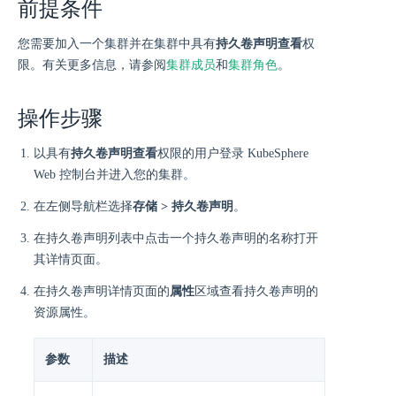
前提条件
您需要加入一个集群并在集群中具有
持久卷声明查看
权
限。有关更多信息，请参阅
集群成员
和
集群角色
。
操作步骤
以具有
持久卷声明查看
权限的用户登录 KubeSphere
Web 控制台并进入您的集群。
在左侧导航栏选择
存储 > 持久卷声明
。
在持久卷声明列表中点击一个持久卷声明的名称打开
其详情页面。
在持久卷声明详情页面的
属性
区域查看持久卷声明的
资源属性。
参数
描述