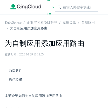
v4.
|
2.0
KubeSphere
企业空间和项目管理
应用负载
自制应用
为自制应用添加应用路由
为自制应用添加应用路由
更新时间：2026-06-29 10:11:05
前提条件
操作步骤
本节介绍如何为自制应用添加应用路由。