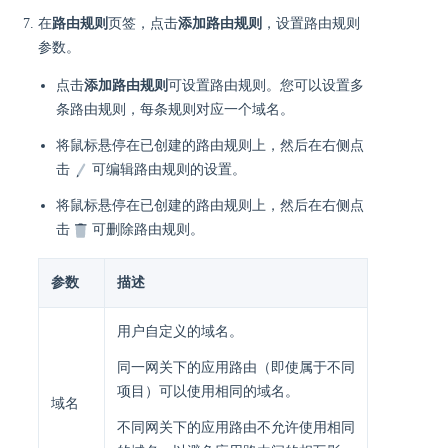
在
路由规则
页签，点击
添加路由规则
，设置路由规则
参数。
点击
添加路由规则
可设置路由规则。您可以设置多
条路由规则，每条规则对应一个域名。
将鼠标悬停在已创建的路由规则上，然后在右侧点
击
可编辑路由规则的设置。
将鼠标悬停在已创建的路由规则上，然后在右侧点
击
可删除路由规则。
参数
描述
用户自定义的域名。
同一网关下的应用路由（即使属于不同
项目）可以使用相同的域名。
域名
不同网关下的应用路由不允许使用相同