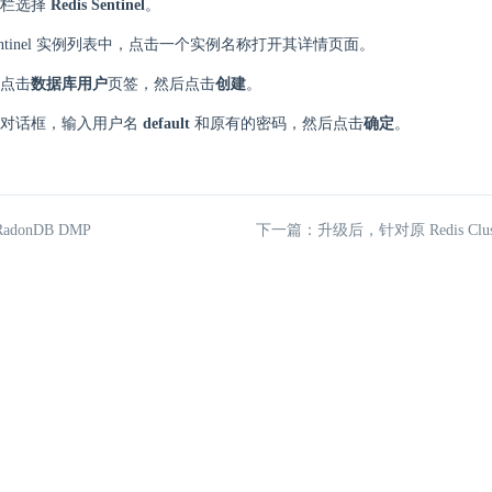
航栏选择
Redis Sentinel
。
s Sentinel 实例列表中，点击一个实例名称打开其详情页面。
点击
数据库用户
页签，然后点击
创建
。
对话框，输入用户名
default
和原有的密码，然后点击
确定
。
donDB DMP
下一篇：升级后，针对原 Redis Clu