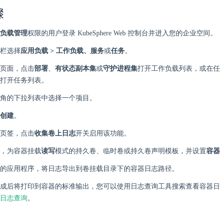
骤
负载管理
权限的用户登录 KubeSphere Web 控制台并进入您的企业空间。
栏选择
应用负载 > 工作负载、服务
或
任务
。
页面，点击
部署
、
有状态副本集
或
守护进程集
打开工作负载列表，或在任
打开任务列表。
角的下拉列表中选择一个项目。
创建
。
页签，点击
收集卷上日志
开关启用该功能。
，为容器挂载
读写
模式的持久卷、临时卷或持久卷声明模板，并设置
容器
的应用程序，将日志导出到卷挂载目录下的容器日志路径。
成后将打印到容器的标准输出，您可以使用日志查询工具搜索查看容器日
日志查询
。