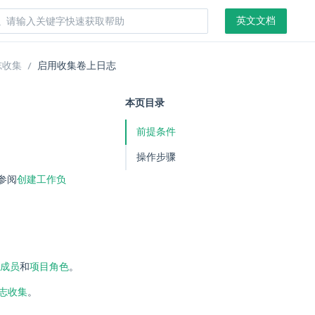
英文文档
志收集
启用收集卷上日志
本页目录
前提条件
操作步骤
参阅
创建工作负
成员
和
项目角色
。
志收集
。