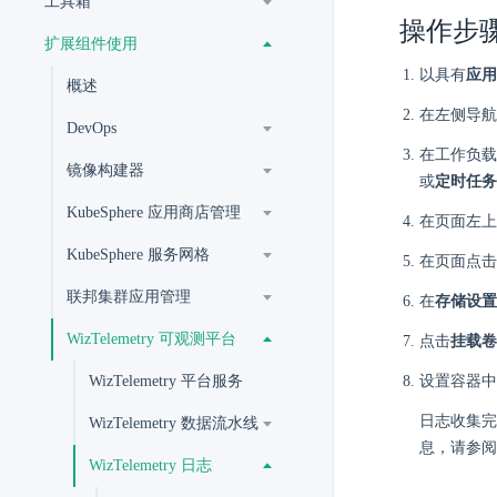
工具箱
操作步
扩展组件使用
以具有
应用
概述
在左侧导航
DevOps
在工作负载
镜像构建器
或
定时任务
KubeSphere 应用商店管理
在页面左上
KubeSphere 服务网格
在页面点击
联邦集群应用管理
在
存储设置
WizTelemetry 可观测平台
点击
挂载卷
WizTelemetry 平台服务
设置容器中
日志收集完
WizTelemetry 数据流水线
息，请参阅
WizTelemetry 日志