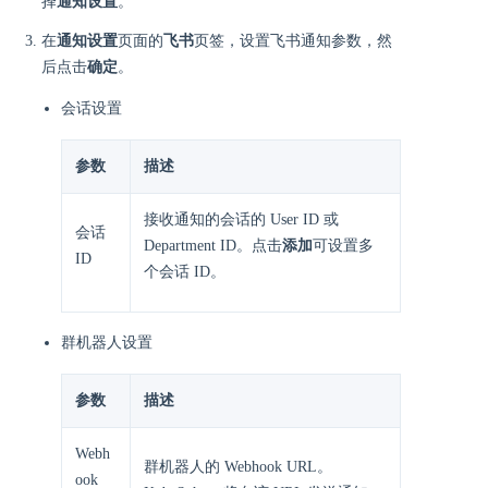
择
通知设置
。
在
通知设置
页面的
飞书
页签，设置飞书通知参数，然
后点击
确定
。
会话设置
参数
描述
接收通知的会话的 User ID 或
会话
Department ID。点击
添加
可设置多
ID
个会话 ID。
群机器人设置
参数
描述
Webh
群机器人的 Webhook URL。
ook