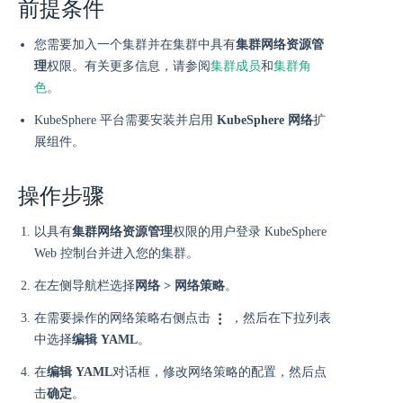
前提条件
您需要加入一个集群并在集群中具有
集群网络资源管
理
权限。有关更多信息，请参阅
集群成员
和
集群角
色
。
KubeSphere 平台需要安装并启用
KubeSphere 网络
扩
展组件。
操作步骤
以具有
集群网络资源管理
权限的用户登录 KubeSphere
Web 控制台并进入您的集群。
在左侧导航栏选择
网络 > 网络策略
。
在需要操作的网络策略右侧点击
，然后在下拉列表
中选择
编辑 YAML
。
在
编辑 YAML
对话框，修改网络策略的配置，然后点
击
确定
。