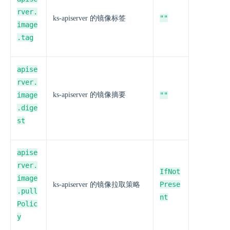
rver.
""
ks-apiserver 的镜像标签
image
.tag
apise
rver.
image
ks-apiserver 的镜像摘要
""
.dige
st
apise
rver.
IfNot
image
Prese
ks-apiserver 的镜像拉取策略
.pull
nt
Polic
y