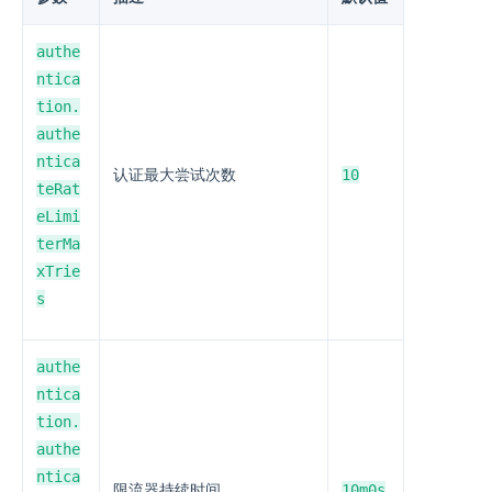
authe
ntica
tion.
authe
ntica
10
认证最大尝试次数
teRat
eLimi
terMa
xTrie
s
authe
ntica
tion.
authe
ntica
10m0s
限流器持续时间