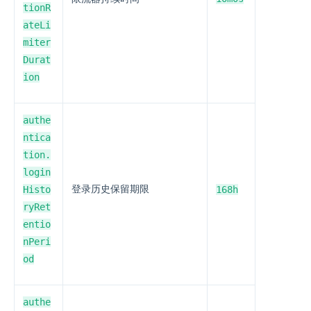
tionR
ateLi
miter
Durat
ion
authe
ntica
tion.
login
Histo
登录历史保留期限
168h
ryRet
entio
nPeri
od
authe