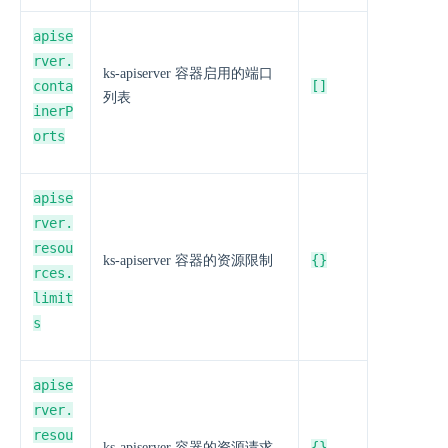
apise
rver.
ks-apiserver 容器启用的端口
conta
[]
列表
inerP
orts
apise
rver.
resou
{}
ks-apiserver 容器的资源限制
rces.
limit
s
apise
rver.
resou
{}
ks-apiserver 容器的资源请求