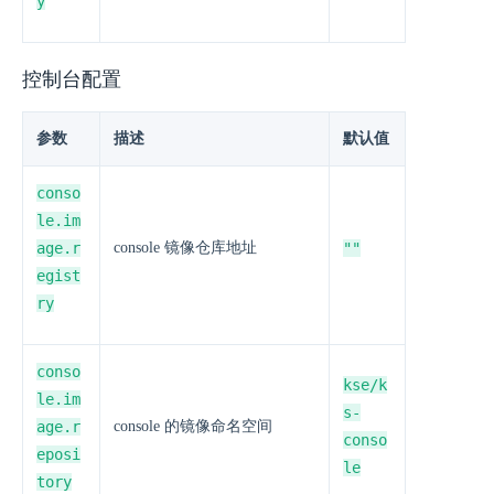
y
控制台配置
参数
描述
默认值
conso
le.im
age.r
console 镜像仓库地址
""
egist
ry
conso
kse/k
le.im
s-
age.r
console 的镜像命名空间
conso
eposi
le
tory