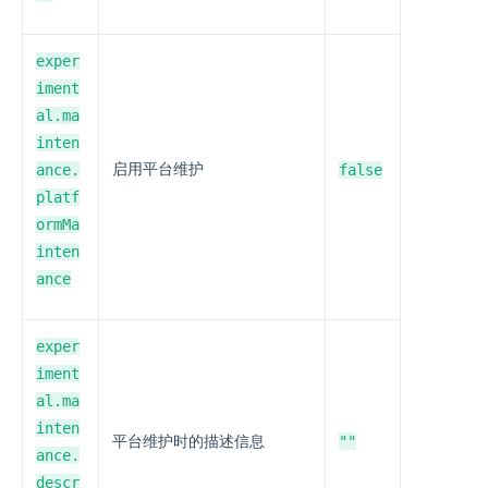
exper
iment
al.ma
inten
ance.
启用平台维护
false
platf
ormMa
inten
ance
exper
iment
al.ma
inten
""
平台维护时的描述信息
ance.
descr