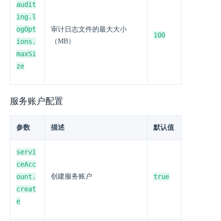
audit
ing.l
ogOpt
审计日志文件的最大大小
100
ions.
（MB）
maxSi
ze
服务账户配置
参数
描述
默认值
servi
ceAcc
ount.
创建服务账户
true
creat
e