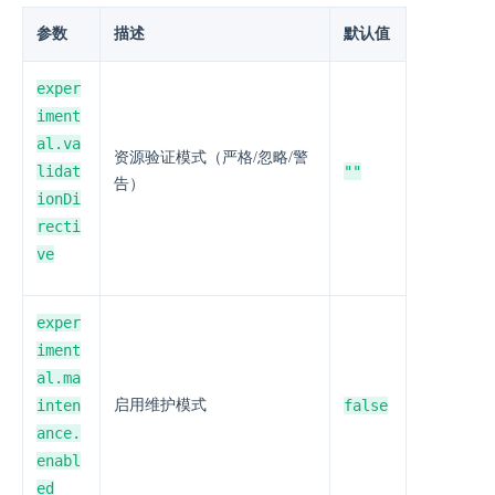
参数
描述
默认值
exper
iment
al.va
资源验证模式（严格/忽略/警
lidat
""
告）
ionDi
recti
ve
exper
iment
al.ma
inten
启用维护模式
false
ance.
enabl
ed