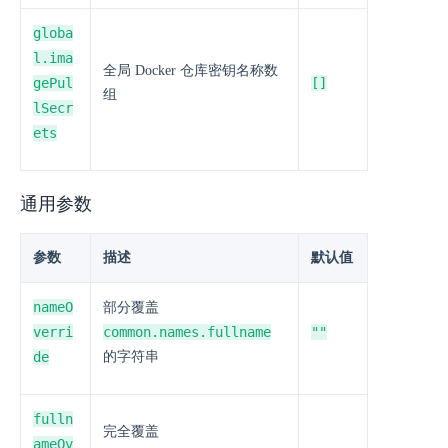
globa
l.ima
全局 Docker 仓库密钥名称数
gePul
[]
组
lSecr
ets
通用参数
参数
描述
默认值
nameO
部分覆盖
verri
common.names.fullname
""
de
的字符串
fulln
完全覆盖
ameOv