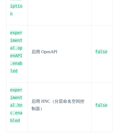
iptio
n
exper
iment
al.op
false
启用 OpenAPI
enAPI
.enab
led
exper
iment
启用 HNC（分层命名空间控
al.hn
false
制器）
c.ena
bled