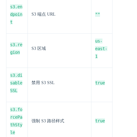
s3.en
dpoin
S3 端点 URL
""
t
us-
s3.re
S3 区域
east-
gion
1
s3.di
sable
禁用 S3 SSL
true
SSL
s3.fo
rcePa
true
强制 S3 路径样式
thSty
le