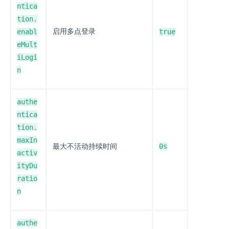
ntica
tion.
enabl
启用多点登录
true
eMult
iLogi
n
authe
ntica
tion.
maxIn
0s
最大不活动持续时间
activ
ityDu
ratio
n
authe