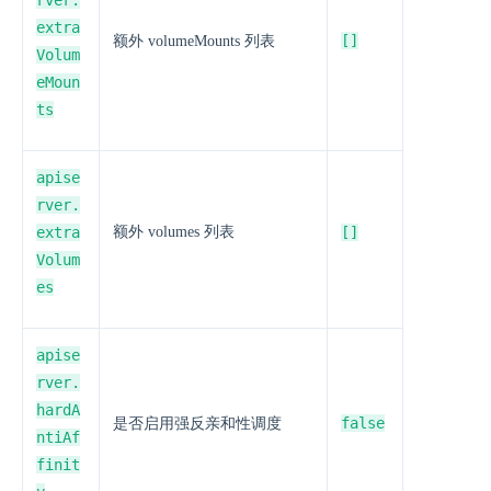
rver.
extra
[]
额外 volumeMounts 列表
Volum
eMoun
ts
apise
rver.
extra
额外 volumes 列表
[]
Volum
es
apise
rver.
hardA
false
是否启用强反亲和性调度
ntiAf
finit