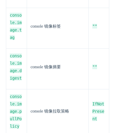
conso
le.im
""
console 镜像标签
age.t
ag
conso
le.im
""
console 镜像摘要
age.d
igest
conso
le.im
IfNot
age.p
console 镜像拉取策略
Prese
ullPo
nt
licy