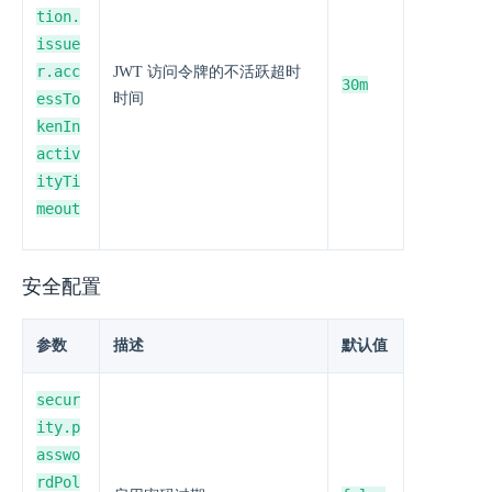
tion.
issue
r.acc
JWT 访问令牌的不活跃超时
30m
essTo
时间
kenIn
activ
ityTi
meout
安全配置
参数
描述
默认值
secur
ity.p
asswo
rdPol