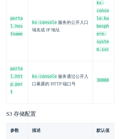
ks-
conso
porta
le.ku
ks-console
服务的公开入口
l.hos
besph
域名或 IP 地址
tname
ere-
syste
m.svc
porta
l.htt
ks-console
服务通过公开入
30880
p.por
口暴露的 HTTP 端口号
t
S3 存储配置
参数
描述
默认值