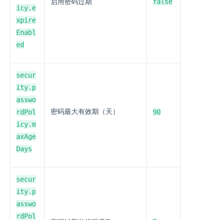
false
启用密码过期
icy.e
xpire
Enabl
ed
secur
ity.p
asswo
rdPol
密码最大有效期（天）
90
icy.m
axAge
Days
secur
ity.p
asswo
rdPol