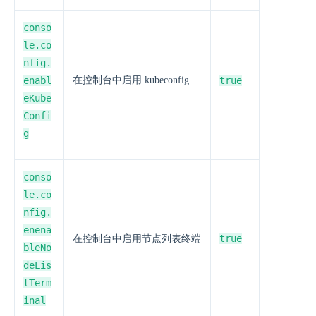
conso
le.co
nfig.
enabl
在控制台中启用 kubeconfig
true
eKube
Confi
g
conso
le.co
nfig.
enena
true
在控制台中启用节点列表终端
bleNo
deLis
tTerm
inal