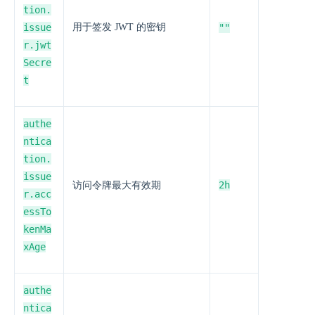
tion.
issue
用于签发 JWT 的密钥
""
r.jwt
Secre
t
authe
ntica
tion.
issue
2h
访问令牌最大有效期
r.acc
essTo
kenMa
xAge
authe
ntica