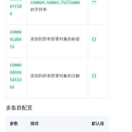
common.names.fullname
""
errid
的字符串
e
commo
nLabe
添加到所有部署对象的标签
{}
ls
commo
nAnno
{}
添加到所有部署对象的注解
tatio
ns
多集群配置
参数
描述
默认值