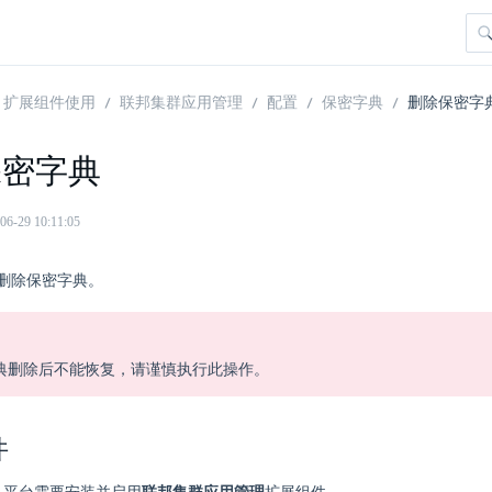
扩展组件使用
联邦集群应用管理
配置
保密字典
删除保密字
保密字典
29 10:11:05
删除保密字典。
典删除后不能恢复，请谨慎执行此操作。
件