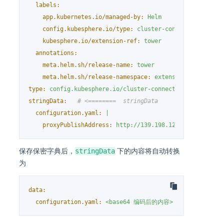
labels:
app.kubernetes.io/managed-by:
Helm
config.kubesphere.io/type:
cluster-connection-confi
kubesphere.io/extension-ref:
tower
annotations:
meta.helm.sh/release-name:
tower
meta.helm.sh/release-namespace:
extension-tower
type:
config.kubesphere.io/cluster-connection-config
stringData:
# <========  stringData
configuration.yaml:
|
proxyPublishAddress:
http://139.198.120.120:30000
stringData
保存保密字典后，
下的内容将自动转换
为
data:
configuration.yaml:
<base64
编码后的内容>