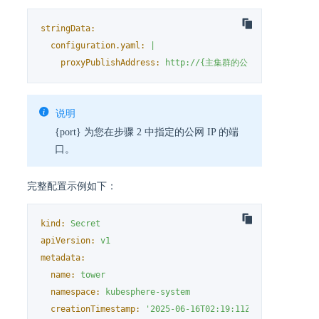
stringData:
configuration.yaml:
|
proxyPublishAddress:
http://{主集群的公网
IP
地址}:{po
说明
{port} 为您在步骤 2 中指定的公网 IP 的端
口。
完整配置示例如下：
kind:
Secret
apiVersion:
v1
metadata:
name:
tower
namespace:
kubesphere-system
creationTimestamp:
'2025-06-16T02:19:11Z'