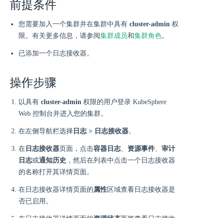
前提条件
您需要加入一个集群并在集群中具有
cluster-admin
权
限。有关更多信息，请参阅
集群成员
和
集群角色
。
已添加一个日志接收器。
操作步骤
以具有
cluster-admin
权限的用户登录 KubeSphere
Web 控制台并进入您的集群。
在左侧导航栏选择
日志 > 日志接收器
。
在
日志接收器
页面，点击
容器日志
、
资源事件
、
审计
日志
或
通知历史
，然后在列表中点击一个日志接收器
的名称打开其详情页面。
在日志接收器详情页面的
属性
区域查看日志接收器是
否已启用。