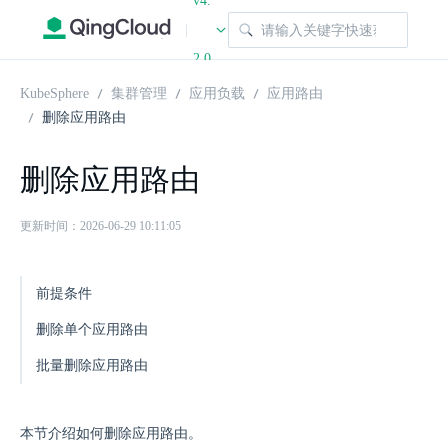
v4.
|
2.0
KubeSphere
集群管理
应用负载
应用路由
删除应用路由
删除应用路由
更新时间：2026-06-29 10:11:05
前提条件
删除单个应用路由
批量删除应用路由
本节介绍如何删除应用路由。