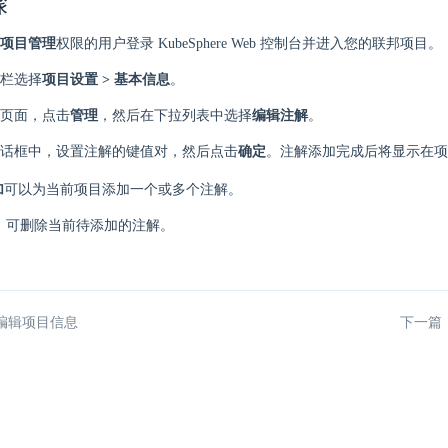
骤
项目管理
权限的用户登录 KubeSphere Web 控制台并进入您的联邦项目。
栏选择
项目设置 > 基本信息
。
页面，点击
管理
，然后在下拉列表中选择
编辑注解
。
话框中，设置注解的键值对，然后点击
确定
。注解添加完成后将显示在项
加
可以为当前项目添加一个或多个注解。
可删除当前待添加的注解。
编辑项目信息
下一篇