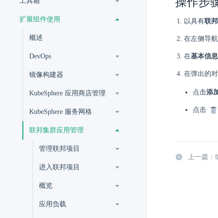
操作步
工具箱
扩展组件使用
以具有
联邦
概述
在左侧导航
DevOps
在
基本信息
在弹出的对
镜像构建器
点击
添
KubeSphere 应用商店管理
点击
KubeSphere 服务网格
联邦集群应用管理
管理联邦项目
上一篇：
进入联邦项目
概览
应用负载