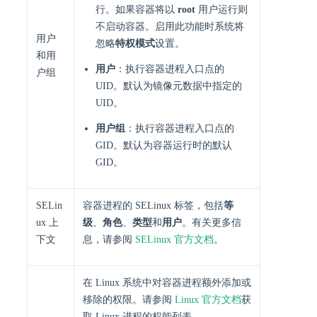
行。如果容器将以
root
用户运行则
不启动容器。启用此功能时系统将
用户
忽略
特权模式
设置。
和用
用户
：执行容器进程入口点的
户组
UID。默认为镜像元数据中指定的
UID。
用户组
：执行容器进程入口点的
GID。默认为容器运行时的默认
GID。
SELin
容器进程的 SELinux 标签，包括
等
ux 上
级
、
角色
、
类型
和
用户
。有关更多信
下文
息，请参阅
SELinux 官方文档
。
在 Linux 系统中对容器进程额外添加或
移除的权限。请参阅
Linux 官方文档
获
取 Linux 进程的权能列表。