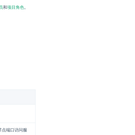
员
和
项目角色
。
节点端口访问服