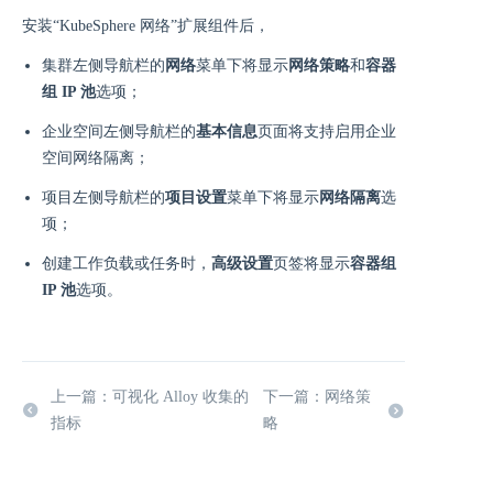
安装“KubeSphere 网络”扩展组件后，
集群左侧导航栏的
网络
菜单下将显⽰
网络策略
和
容器
组 IP 池
选项；
企业空间左侧导航栏的
基本信息
页面将支持启用企业
空间网络隔离；
项目左侧导航栏的
项目设置
菜单下将显⽰
网络隔离
选
项；
创建工作负载或任务时，
高级设置
页签将显示
容器组
IP 池
选项。
上一篇：可视化 Alloy 收集的
下一篇：网络策
指标
略