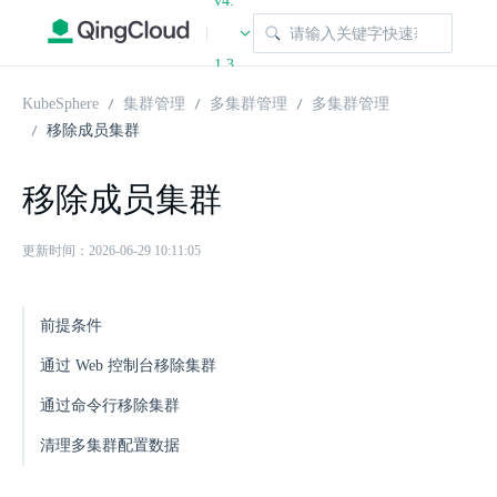
v4.
|
1.3
KubeSphere
集群管理
多集群管理
多集群管理
移除成员集群
移除成员集群
更新时间：2026-06-29 10:11:05
前提条件
通过 Web 控制台移除集群
通过命令行移除集群
清理多集群配置数据