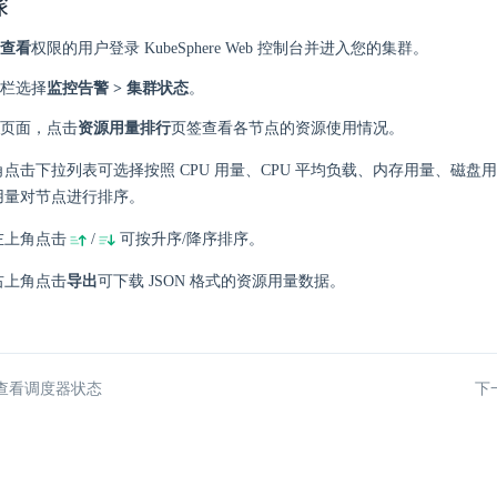
骤
查看
权限的用户登录 KubeSphere Web 控制台并进入您的集群。
栏选择
监控告警 > 集群状态
。
页面，点击
资源用量排行
页签查看各节点的资源使用情况。
点击下拉列表可选择按照 CPU 用量、CPU 平均负载、内存用量、磁盘用量、
用量对节点进行排序。
左上角点击
/
可按升序/降序排序。
右上角点击
导出
可下载 JSON 格式的资源用量数据。
查看调度器状态
下