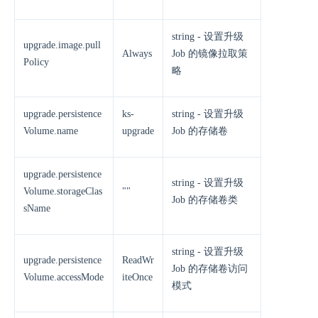
string - 设置升级
upgrade.image.pull
Always
Job 的镜像拉取策
Policy
略
upgrade.persistence
ks-
string - 设置升级
Volume.name
upgrade
Job 的存储卷
upgrade.persistence
string - 设置升级
Volume.storageClas
""
Job 的存储卷类
sName
string - 设置升级
upgrade.persistence
ReadWr
Job 的存储卷访问
Volume.accessMode
iteOnce
模式