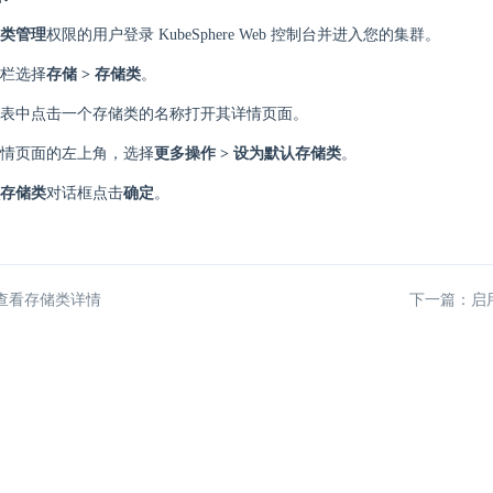
类管理
权限的用户登录 KubeSphere Web 控制台并进入您的集群。
栏选择
存储 > 存储类
。
表中点击一个存储类的名称打开其详情页面。
情页面的左上角，选择
更多操作 > 设为默认存储类
。
存储类
对话框点击
确定
。
查看存储类详情
下一篇：启