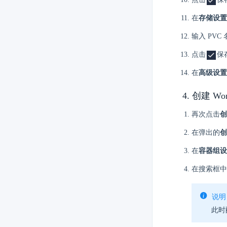
在
存储设置
输入 PVC
点击
保
在
高级设置
4. 创建 Wo
再次点击
创
在弹出的
创
在
容器组设
在搜索框
说明
此时