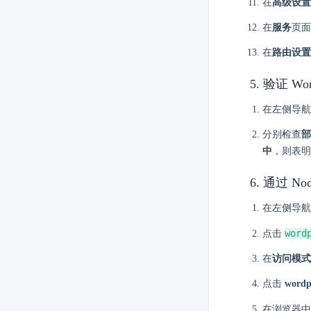
在
高级设置
在
服务
页面
在
路由设置
5. 验证 W
在左侧导航
分别检查
部
中
，则表明 
6. 通过 Nod
在左侧导航
word
点击
在
访问模式
点击
wordp
在浏览器