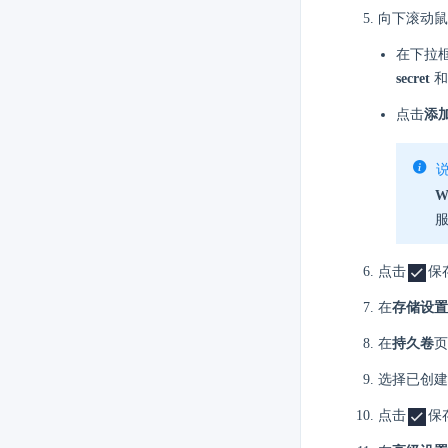
向下滚动鼠
在下拉
secret
和
点击
添
W
服
点击
保
在
存储设置
在
持久卷
页
选择已创
点击
保