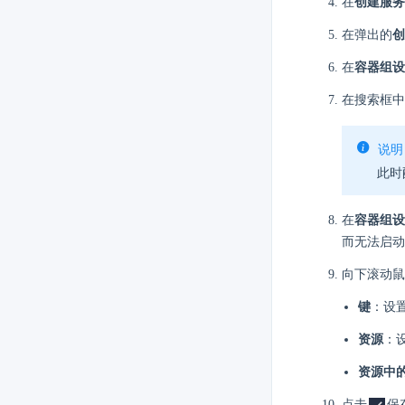
在
创建服务
在弹出的
创
在
容器组设
在搜索框
说明
此时
在
容器组设
而无法启动
向下滚动鼠
键
：设
资源
：
资源中
点击
保