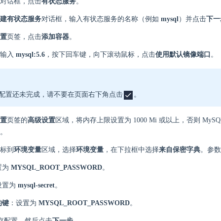
对话框，点击
有状态服务
。
建有状态服务
对话框，输入有状态服务的名称（例如
mysql
）并点击
下一
置
页签，点击
添加容器
。
中输入
mysql:5.6
，按下回车键，向下滚动鼠标，点击
使用默认镜像端口
。
配置还未完成，请不要在页面右下角点击
。
置
页签的
高级设置
区域，将内存上限设置为 1000 Mi 或以上，否则 MyS
。
标到
环境变量
区域，选择
环境变量
，在下拉框中选择
来自保密字典
。参数
置为
MYSQL_ROOT_PASSWORD
。
设置为
mysql-secret
。
的键
：设置为
MYSQL_ROOT_PASSWORD
。
存配置，然后点击
下一步
。