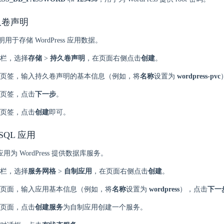
久卷声明
于存储 WordPress 应用数据。
栏，选择
存储
>
持久卷声明
，在页面右侧点击
创建
。
页签，输入持久卷声明的基本信息（例如，将
名称
设置为
wordpress-pvc
页签，点击
下一步
。
页签，点击
创建
即可。
ySQL 应用
应用为 WordPress 提供数据库服务。
栏，选择
服务网格
>
自制应用
，在页面右侧点击
创建
。
页面，输入应用基本信息（例如，将
名称
设置为
wordpress
），点击
下一
页面，点击
创建服务
为自制应用创建一个服务。