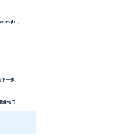
ib/mysql
）。
击
下一步
。
镜像端口
。