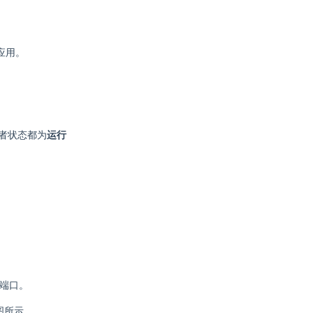
应用。
者状态都为
运行
端口。
下图所示。