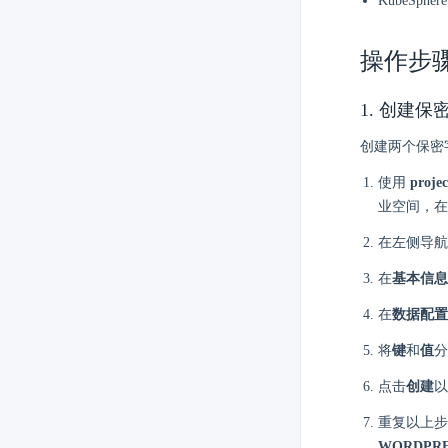
KubeSp
操作步
1. 创建保
创建两个保密字典
使用
projec
业空间，
在左侧导航
在
基本信息
在
数据配置
将
键
和
值
点击
创建
以
重复以上
WORDPRE