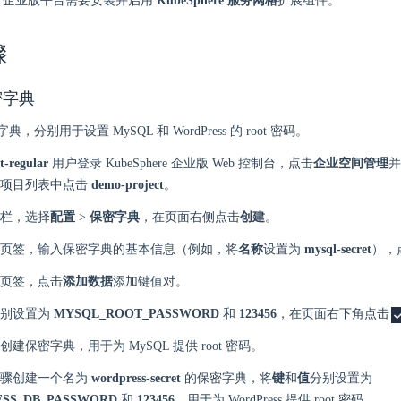
here 企业版平台需要安装并启用
KubeSphere 服务网格
扩展组件。
骤
密字典
，分别用于设置 MySQL 和 WordPress 的 root 密码。
t-regular
用户登录 KubeSphere 企业版 Web 控制台，点击
企业空间管理
并
在项目列表中点击
demo-project
。
栏，选择
配置
>
保密字典
，在页面右侧点击
创建
。
页签，输入保密字典的基本信息（例如，将
名称
设置为
mysql-secret
），
页签，点击
添加数据
添加键值对。
分别设置为
MYSQL_ROOT_PASSWORD
和
123456
，在页面右下角点击
创建保密字典，用于为 MySQL 提供 root 密码。
步骤创建一个名为
wordpress-secret
的保密字典，将
键
和
值
分别设置为
SS_DB_PASSWORD
和
123456
，用于为 WordPress 提供 root 密码。