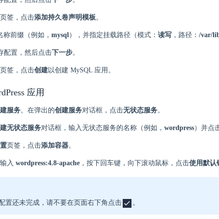
页签，点击
添加持久卷声明模板
。
 名称前缀（例如，
mysql
），并指定挂载路径（模式：
读写
，路径：
/var/l
存配置，然后点击
下一步
。
页签，点击
创建
以创建 MySQL 应用。
rdPress 应用
建服务
。在弹出的
创建服务
对话框，点击
无状态服务
。
建无状态服务
对话框，输入无状态服务的名称（例如，
wordpress
）并点
置
页签，点击
添加容器
。
中输入
wordpress:4.8-apache
，按下回车键，向下滚动鼠标，点击
使用默认
配置还未完成，请不要在页面右下角点击
。