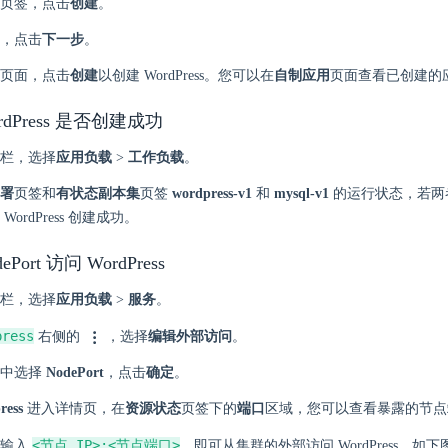
页签，点击
创建
。
，点击
下一步
。
页面，点击
创建
以创建 WordPress。您可以在
自制应用
页面查看已创建的
ordPress 是否创建成功
栏，选择
应用负载
>
工作负载
。
署
页签和
有状态副本集
页签
wordpress-v1
和
mysql-v1
的运行状态，若两
WordPress 创建成功。
ePort 访问 WordPress
栏，选择
应用负载
>
服务
。
press
右侧的
，选择
编辑外部访问
。
中选择
NodePort
，点击
确定
。
ress
进入详情页，在
资源状态
页签下的
端口
区域，您可以查看暴露的节点
<节点 IP>:<节点端口>
中输入
，即可从集群的外部访问 WordPress，如