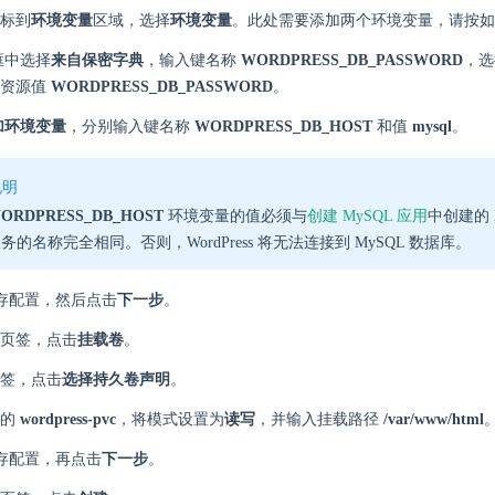
标到
环境变量
区域，选择
环境变量
。此处需要添加两个环境变量，请按如
框中选择
来自保密字典
，输入键名称
WORDPRESS_DB_PASSWORD
，
资源值
WORDPRESS_DB_PASSWORD
。
加环境变量
，分别输入键名称
WORDPRESS_DB_HOST
和值
mysql
。
说明
ORDPRESS_DB_HOST
环境变量的值必须与
创建 MySQL 应用
中创建的 
务的名称完全相同。否则，WordPress 将无法连接到 MySQL 数据库。
存配置，然后点击
下一步
。
页签，点击
挂载卷
。
签，点击
选择持久卷声明
。
建的
wordpress-pvc
，将模式设置为
读写
，并输入挂载路径
/var/www/html
存配置，再点击
下一步
。