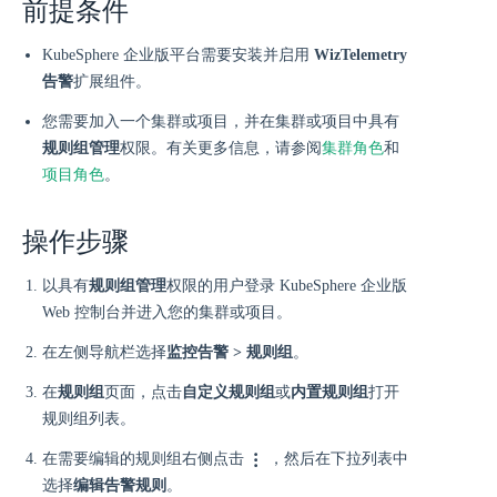
前提条件
KubeSphere 企业版平台需要安装并启用
WizTelemetry
告警
扩展组件。
您需要加入一个集群或项目，并在集群或项目中具有
规则组管理
权限。有关更多信息，请参阅
集群角色
和
项目角色
。
操作步骤
以具有
规则组管理
权限的用户登录 KubeSphere 企业版
Web 控制台并进入您的集群或项目。
在左侧导航栏选择
监控告警 > 规则组
。
在
规则组
页面，点击
自定义规则组
或
内置规则组
打开
规则组列表。
在需要编辑的规则组右侧点击
，然后在下拉列表中
选择
编辑告警规则
。