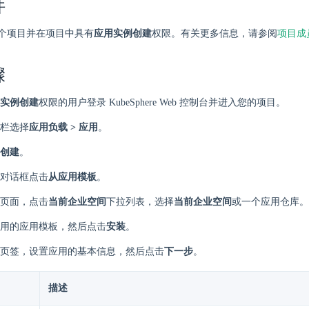
件
个项目并在项目中具有
应用实例创建
权限。有关更多信息，请参阅
项目成
骤
实例创建
权限的用户登录 KubeSphere Web 控制台并进入您的项目。
栏选择
应用负载 > 应用
。
创建
。
对话框点击
从应用模板
。
页面，点击
当前企业空间
下拉列表，选择
当前企业空间
或一个应用仓库。
用的应用模板，然后点击
安装
。
页签，设置应用的基本信息，然后点击
下一步
。
描述