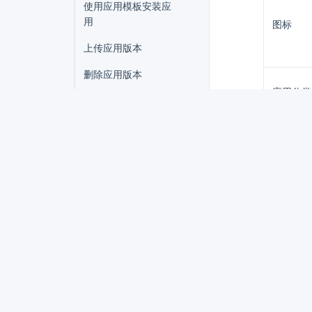
使用应用模板安装应
用
图标
上传应用版本
删除应用版本
应用分类
下载 Helm Chart 压
缩包
将应用版本发布到应
服务商网
用商店
删除应用模板
应用截图
应用商店管理
应用介绍
KubeSphere 服务网格
联邦集群应用管理
WizTelemetry 可观测平台