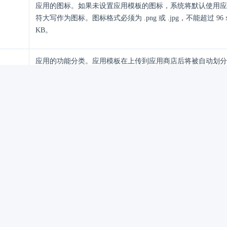
应用的图标。如果未设置应用模板的图标，系统将默认使用应
符大写作为图标。图标格式必须为 .png 或 .jpg，不能超过 96 x 
KB。
应用的功能分类。应用模板在上传到应用商店后将被自动划分
类下。
站
服务商的网站地址。从应用商店安装应用的用户可联系服务商
应用的介绍图片。最多支持上传 6 张截图，每张截图大小不能超
应用的介绍信息。支持输入 markdown 格式的图文介绍。