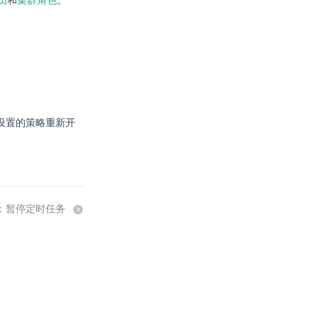
员
和
集群角色
。
设置的策略重新开
：暂停定时任务