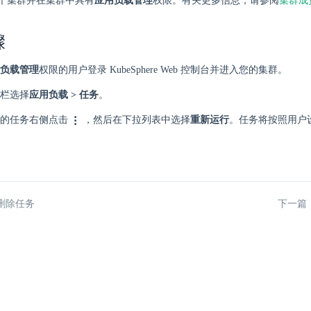
个集群并在集群中具有
应用负载管理
权限。有关更多信息，请参阅
集群成
骤
负载管理
权限的用户登录 KubeSphere Web 控制台并进入您的集群。
栏选择
应用负载 > 任务
。
的任务右侧点击
，然后在下拉列表中选择
重新运行
。任务将按照用户
删除任务
下一篇