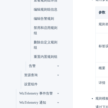
查看规则组详情
编辑规则组信息
参数
编辑告警规则
规则
禁用和启用规则
组
删除自定义规则
标签
组
重置内置规则组
告警
概要
资源查询
详情
设置组件
WizTelemetry 事件告警
规则模
WizTelemetry 通知
通过下