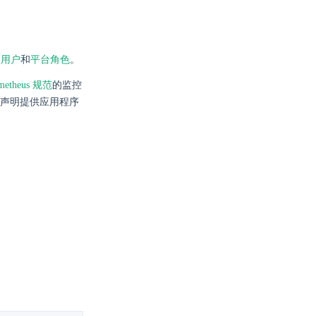
阅
用户
和
平台角色
。
metheus 规范
的监控
声明提供应用程序