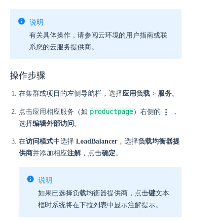
说明
有关具体操作，请参阅云环境的用户指南或联
系您的云服务提供商。
操作步骤
在集群或项目的左侧导航栏，选择
应用负载
>
服务
。
productpage
点击应用相应服务（如
）右侧的
，
选择
编辑外部访问
。
在
访问模式
中选择
LoadBalancer
，选择
负载均衡器提
供商
并添加相应
注解
，点击
确定
。
说明
如果已选择负载均衡器提供商，点击
键
文本
框时系统将在下拉列表中显示注解提示。