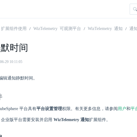
扩展组件使用
WizTelemetry 可观测平台
WizTelemetry 通知
通
静默时间
29 10:11:05
编辑通知静默时间。
件
beSphere 平台具有
平台设置管理
权限。有关更多信息，请参阅
用户
和
平
here 企业版平台需要安装并启用
WizTelemetry 通知
扩展组件。