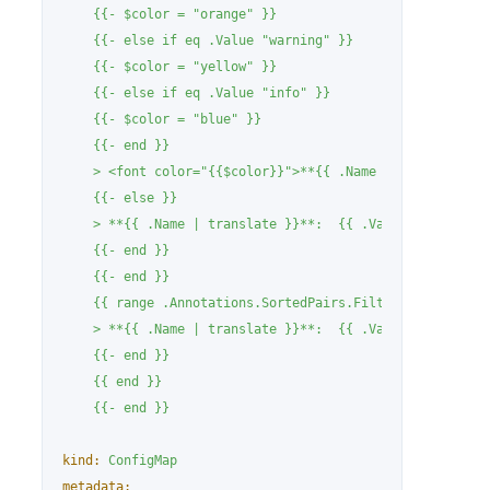
    {{- $color = "orange" }}

    {{- else if eq .Value "warning" }}

    {{- $color = "yellow" }}

    {{- else if eq .Value "info" }}

    {{- $color = "blue" }}

    {{- end }}

    > <font color="{{$color}}">**{{ .Name | translate }}
    {{- else }}

    > **{{ .Name | translate }}**:  {{ .Value }}

    {{- end }}

    {{- end }}

    {{ range .Annotations.SortedPairs.Filter "runbook_ur
    > **{{ .Name | translate }}**:  {{ .Value }}

    {{- end }}

    {{ end }}

kind:
ConfigMap
metadata: