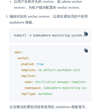
以用户名称开头的 receiver，如 admin-wechat-
receiver，为租户级别配置的 wechat receiver。
编辑对应的 wechat receiver，以便在通知消息中使用
markdown 模板。
kubectl -n kubesphere-monitoring-system edit receiver <
spec:
wechat:
enabled:
true
template:
nm.default.markdown.test
tmplText:
name:
notification-manager-template-test
namespace:
kubesphere-monitoring-system
tmplType:
markdown
企业微信的通知消息将使用此 markdown 模板显示。