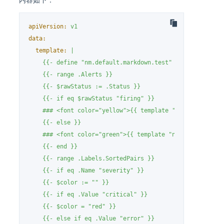
内容如下：
apiVersion:
v1
data:
template:
|

    {{- define "nm.default.markdown.test" }}

    {{- range .Alerts }}

    {{- $rawStatus := .Status }}

    {{- if eq $rawStatus "firing" }}

    ### <font color="yellow">{{ template "nm.default.mes
    {{- else }}

    ### <font color="green">{{ template "nm.default.mess
    {{- end }}

    {{- range .Labels.SortedPairs }}

    {{- if eq .Name "severity" }}

    {{- $color := "" }}

    {{- if eq .Value "critical" }}

    {{- $color = "red" }}

    {{- else if eq .Value "error" }}
