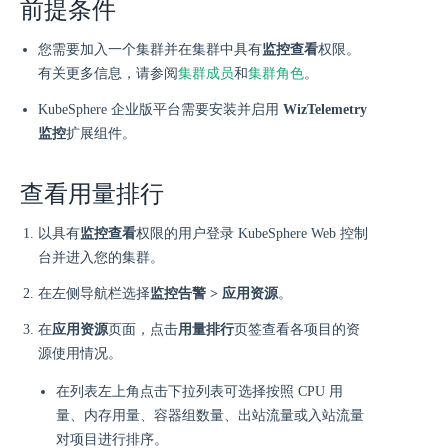
前提条件
您需要加入一个集群并在集群中具有
监控查看
权限。
有关更多信息，请参阅
集群成员
和
集群角色
。
KubeSphere 企业版平台需要安装并启用
WizTelemetry
监控
扩展组件。
查看用量排行
以具有
监控查看
权限的用户登录 KubeSphere Web 控制
台并进入您的集群。
在左侧导航栏选择
监控告警 > 应用资源
。
在
应用资源
页面，点击
用量排行
页签查看各项目的资
源使用情况。
在列表左上角点击下拉列表可选择按照 CPU 用
量、内存用量、容器组数量、出站流量或入站流量
对项目进行排序。